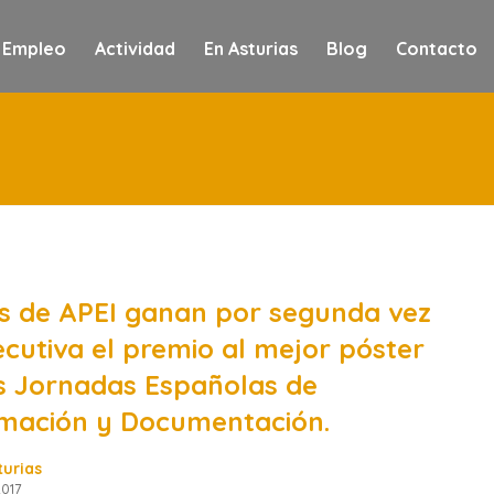
 Empleo
Actividad
En Asturias
Blog
Contacto
s de APEI ganan por segunda vez
cutiva el premio al mejor póster
s Jornadas Españolas de
rmación y Documentación.
turias
017