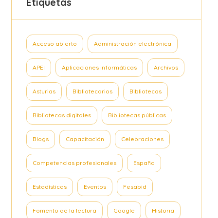
Etiquetas
Acceso abierto
Administración electrónica
APEI
Aplicaciones informáticas
Archivos
Asturias
Bibliotecarios
Bibliotecas
Bibliotecas digitales
Bibliotecas públicas
Blogs
Capacitación
Celebraciones
Competencias profesionales
España
Estadísticas
Eventos
Fesabid
Fomento de la lectura
Google
Historia