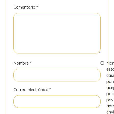
Comentario
*
Nombre
*
Mar
est
casi
par
ace
Correo electrónico
*
polí
pri
ant
envi