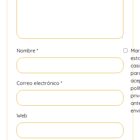
Nombre
*
Mar
est
casi
par
ace
Correo electrónico
*
polí
pri
ant
envi
Web