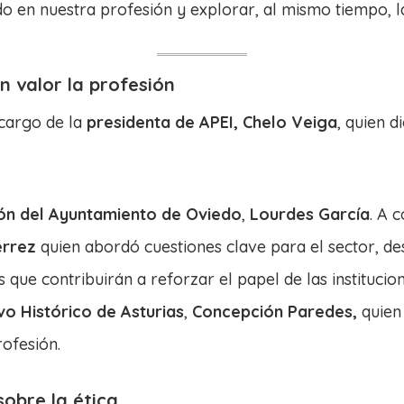
ndo en nuestra profesión y explorar, al mismo tiempo, 
n valor la profesión
 cargo de la
presidenta de APEI, Chelo Veiga
, quien d
ón del Ayuntamiento de Oviedo
,
Lourdes García
. A 
érrez
quien abordó cuestiones clave para el sector, de
 que contribuirán a reforzar el papel de las institucio
vo Histórico de Asturias
,
Concepción Paredes
,
quien
rofesión.
obre la ética