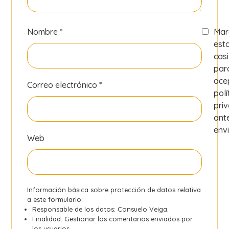
Nombre
*
Mar
est
casi
par
ace
Correo electrónico
*
polí
pri
ant
envi
Web
Información básica sobre protección de datos relativa
a este formulario:
Responsable de los datos: Consuelo Veiga.
Finalidad: Gestionar los comentarios enviados por
los usuarios.