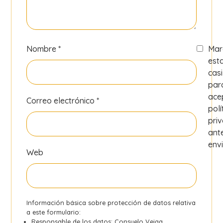
Nombre
*
Mar
est
casi
par
ace
Correo electrónico
*
polí
pri
ant
envi
Web
Información básica sobre protección de datos relativa
a este formulario:
Responsable de los datos: Consuelo Veiga.