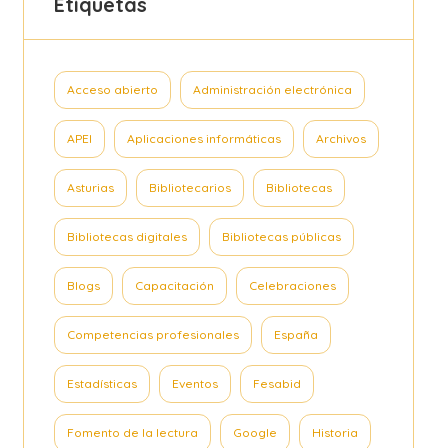
Etiquetas
Acceso abierto
Administración electrónica
APEI
Aplicaciones informáticas
Archivos
Asturias
Bibliotecarios
Bibliotecas
Bibliotecas digitales
Bibliotecas públicas
Blogs
Capacitación
Celebraciones
Competencias profesionales
España
Estadísticas
Eventos
Fesabid
Fomento de la lectura
Google
Historia