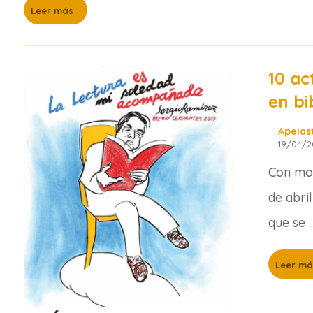
Leer más
10 ac
en bi
Apeias
19/04/2
Con mot
de abri
que se ..
Leer má