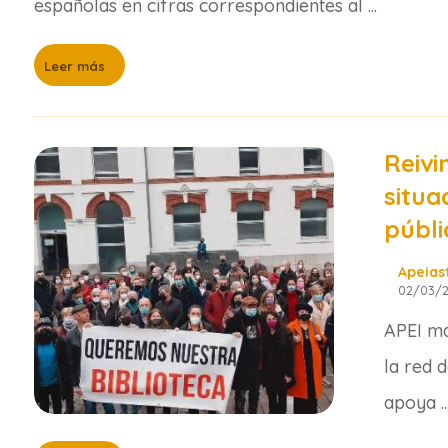
españolas en cifras correspondientes al ...
Leer más
Reivi
situa
públi
Apeias
02/03/
APEI ma
la red 
apoya ..